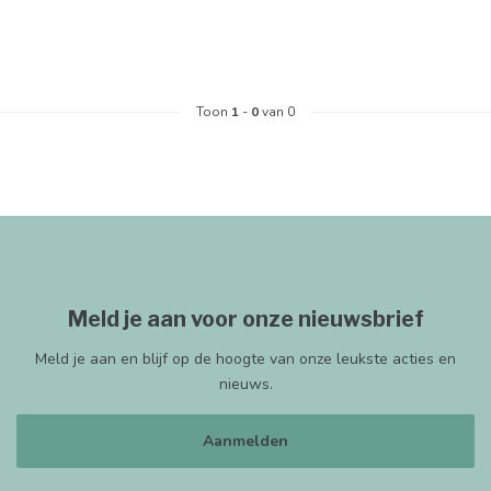
Toon
1
-
0
van 0
Meld je aan voor onze nieuwsbrief
Meld je aan en blijf op de hoogte van onze leukste acties en
nieuws.
Aanmelden