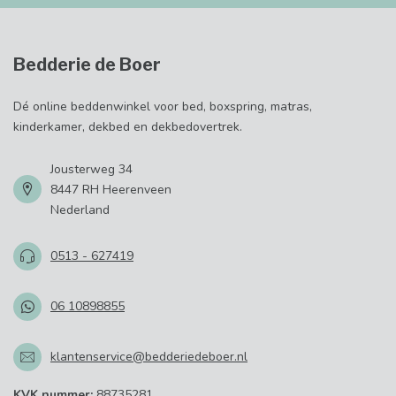
Bedderie de Boer
Dé online beddenwinkel voor bed, boxspring, matras,
kinderkamer, dekbed en dekbedovertrek.
Jousterweg 34
8447 RH Heerenveen
Nederland
0513 - 627419
06 10898855
klantenservice@bedderiedeboer.nl
KVK nummer:
88735281