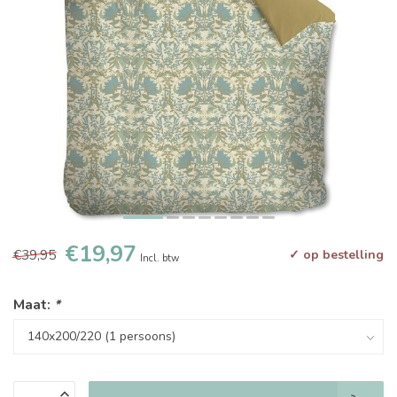
€19,97
€39,95
✓ op bestelling
Incl. btw
Maat:
*