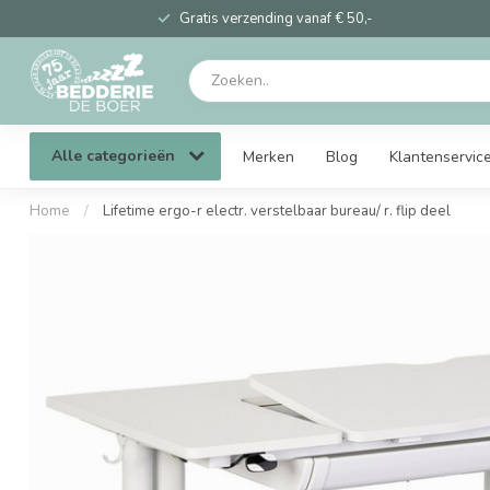
Gratis verzending vanaf € 50,-
Alle categorieën
Merken
Blog
Klantenservic
Home
/
Lifetime ergo-r electr. verstelbaar bureau/ r. flip deel