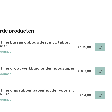
rde producten
etime bureau opbouwdeel incl. tablet
uder
€175,00
voorraad
fetime groot werkblad onder hoogslaper
€387,00
voorraad
etime grijs rubber papierhouder voor art
0-332
€14,00
voorraad