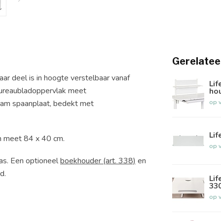
Gerelatee
r deel is in hoogte verstelbaar vanaf
Lif
 bureaubladoppervlak meet
ho
op 
aam spaanplaat, bedekt met
Li
n meet 84 x 40 cm.
op 
as.
Een optioneel
boekhouder (art. 338)
en
d.
Lif
33
op 