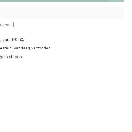
lijken
g vanaf € 50,-
besteld, vandaag verzonden
ng in slapen