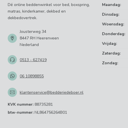
Dé online beddenwinkel voor bed, boxspring,
Maandag:
matras, kinderkamer, dekbed en
Dinsdag:
dekbedovertrek.
Woensdag:
Jousterweg 34
Donderdag:
8447 RH Heerenveen
Vrijdag:
Nederland
Zaterdag:
0513 - 627419
Zondag:
06 10898855
klantenservice@bedderiedeboer.nl
KVK nummer:
88735281
btw-nummer:
NL864756264B01