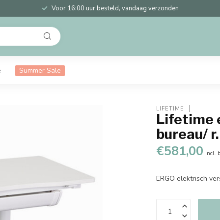
Voor 16:00 uur besteld, vandaag verzonden
e
Summer Sale
LIFETIME
Lifetime 
bureau/ r.
€581,00
Incl. 
ERGO elektrisch ver