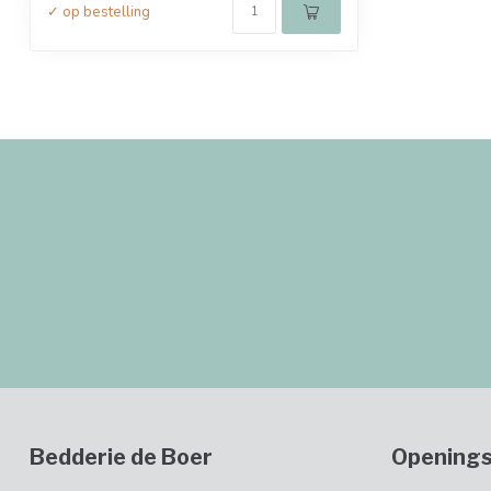
✓ op bestelling
Bedderie de Boer
Openings