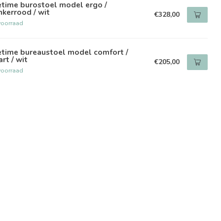
etime burostoel model ergo /
kerrood / wit
€328,00
voorraad
etime bureaustoel model comfort /
rt / wit
€205,00
voorraad