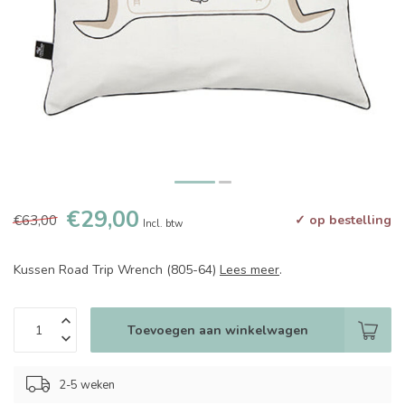
€29,00
€63,00
✓ op bestelling
Incl. btw
Kussen Road Trip Wrench (805-64)
Lees meer
.
Toevoegen aan winkelwagen
2-5 weken