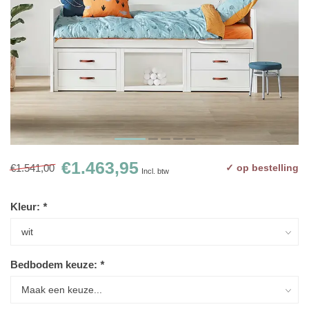
€1.463,95
€1.541,00
✓ op bestelling
Incl. btw
Kleur:
*
Bedbodem keuze:
*