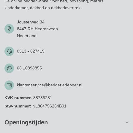
Dé online beddenwinkel voor bed, boxspring, matras,
kinderkamer, dekbed en dekbedovertrek.
Jousterweg 34
8447 RH Heerenveen
Nederland
0513 - 627419
06 10898855
klantenservice@bedderiedeboer.nl
KVK nummer:
88735281
btw-nummer:
NL864756264B01
Openingstijden