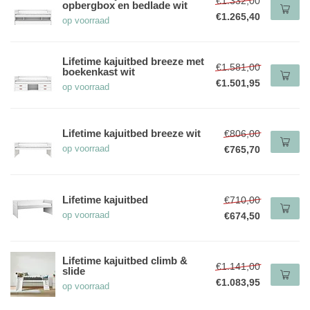
€1.332,00
opbergbox en bedlade wit
€1.265,40
op voorraad
Lifetime kajuitbed breeze met
€1.581,00
boekenkast wit
€1.501,95
op voorraad
Lifetime kajuitbed breeze wit
€806,00
op voorraad
€765,70
Lifetime kajuitbed
€710,00
op voorraad
€674,50
Lifetime kajuitbed climb &
€1.141,00
slide
€1.083,95
op voorraad