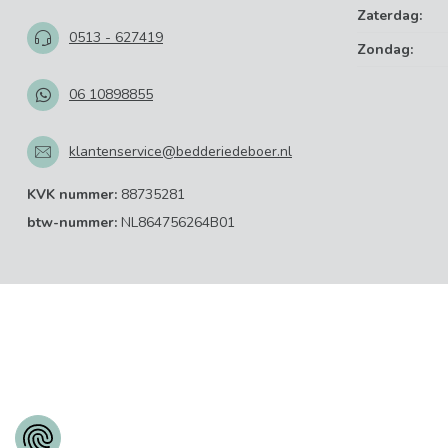
Zaterdag:
0513 - 627419
Zondag:
06 10898855
klantenservice@bedderiedeboer.nl
KVK nummer:
88735281
btw-nummer:
NL864756264B01