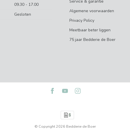
Service & garantie
09.30 - 17.00
Algemene voorwaarden
Gesloten
Privacy Policy
Meetbaar beter liggen
75 jaar Bedderie de Boer
© Copyright 2026 Bedderie de Boer