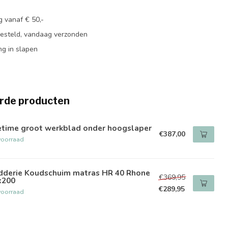
g vanaf € 50,-
besteld, vandaag verzonden
ng in slapen
rde producten
fetime groot werkblad onder hoogslaper
€387,00
voorraad
dderie Koudschuim matras HR 40 Rhone
€369,95
x200
€289,95
voorraad