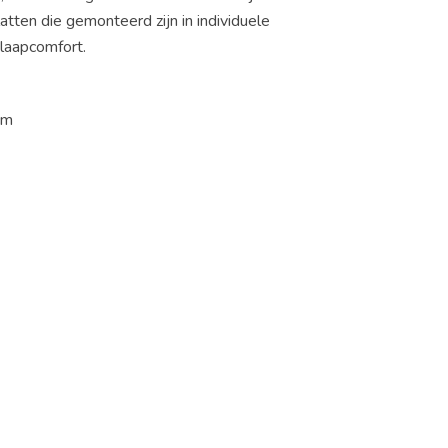
tten die gemonteerd zijn in individuele
slaapcomfort.
cm