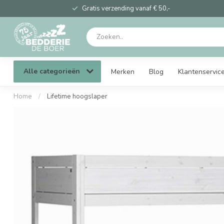
Gratis verzending vanaf € 50,-
Alle categorieën
Merken
Blog
Klantenservic
Home
/
Lifetime hoogslaper