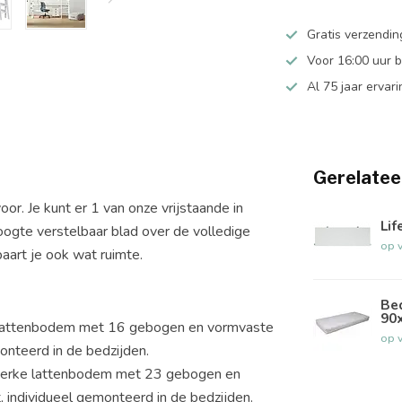
Gratis verzendin
Voor 16:00 uur 
Al 75 jaar ervari
Gerelatee
or. Je kunt er 1 van onze vrijstaande in
Li
oogte verstelbaar blad over de volledige
op 
aart je ook wat ruimte.
Be
90
 lattenbodem met 16 gebogen en vormvaste
op 
onteerd in de bedzijden.
sterke lattenbodem met 23 gebogen en
 individueel gemonteerd in de bedzijden.