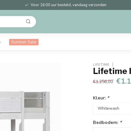
Voor 16:00 uur besteld, vandaag verzonden
e
Summer Sale
LIFETIME
Lifetime
€1.
€1.256,00
Kleur:
*
Bedbodem:
*