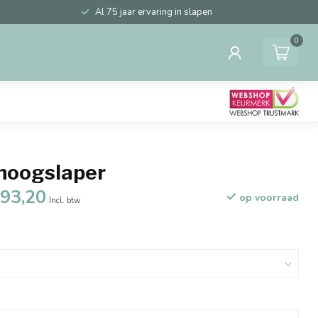
Al 75 jaar ervaring in slapen
0
 hoogslaper
193,20
op voorraad
Incl. btw