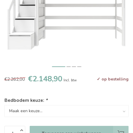
€2.148,90
€2.262,00
✓ op bestelling
Incl. btw
Bedbodem keuze:
*