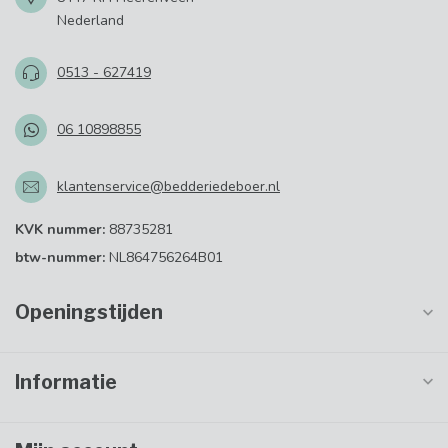
Nederland
0513 - 627419
06 10898855
klantenservice@bedderiedeboer.nl
KVK nummer:
88735281
btw-nummer:
NL864756264B01
Openingstijden
Informatie