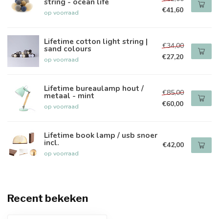
string - ocean life
€41,60
op voorraad
Lifetime cotton light string |
€34,00
sand colours
€27,20
op voorraad
Lifetime bureaulamp hout /
€85,00
metaal - mint
€60,00
op voorraad
Lifetime book lamp / usb snoer
incl.
€42,00
op voorraad
Recent bekeken