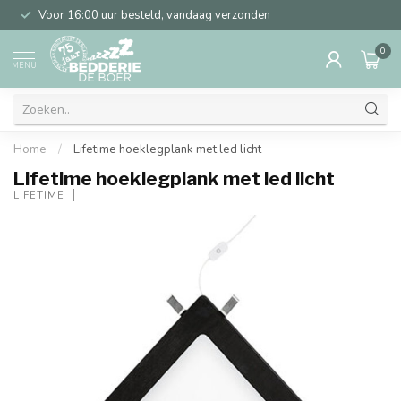
Voor 16:00 uur besteld, vandaag verzonden
0
MENU
Home
/
Lifetime hoeklegplank met led licht
Lifetime hoeklegplank met led licht
LIFETIME