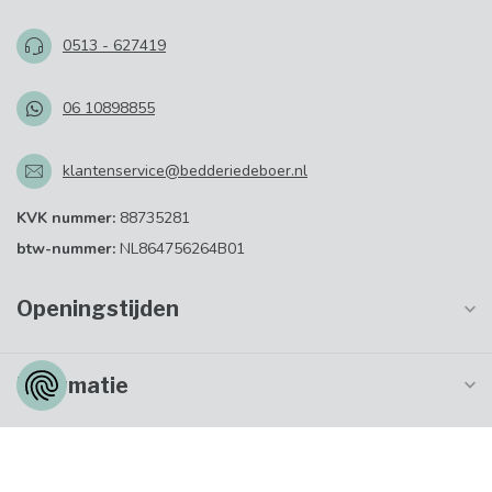
0513 - 627419
06 10898855
klantenservice@bedderiedeboer.nl
KVK nummer:
88735281
btw-nummer:
NL864756264B01
Openingstijden
Informatie
Mijn account