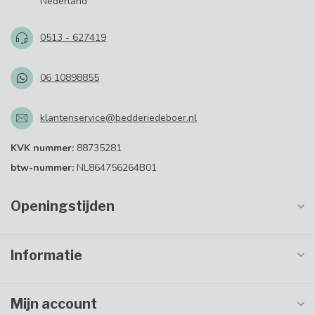
Nederland
0513 - 627419
06 10898855
klantenservice@bedderiedeboer.nl
KVK nummer:
88735281
btw-nummer:
NL864756264B01
Openingstijden
Informatie
Mijn account