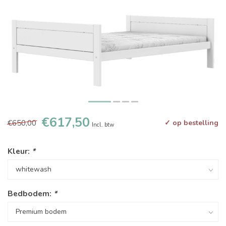
€617,50
€650,00
✓ op bestelling
Incl. btw
Kleur:
*
Bedbodem:
*