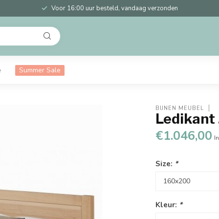
Voor 16:00 uur besteld, vandaag verzonden
e
Summer Sale
BIJNEN MEUBEL
Ledikant
€1.046,00
In
Size:
*
Kleur:
*