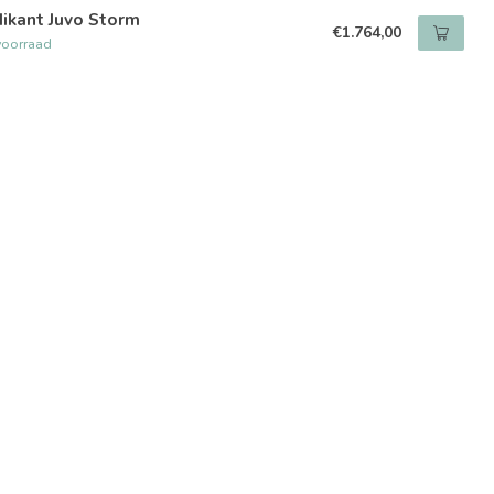
ikant Juvo Storm
€1.764,00
voorraad