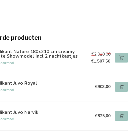
rde producten
dikant Nature 180x210 cm creamy
€2.010,00
te Showmodel incl 2 nachtkastjes
€1.507,50
voorraad
ikant Juvo Royal
€903,00
voorraad
ikant Juvo Narvik
€825,00
voorraad