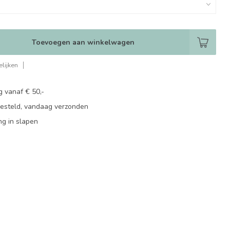
Toevoegen aan winkelwagen
lijken
g vanaf € 50,-
besteld, vandaag verzonden
ng in slapen