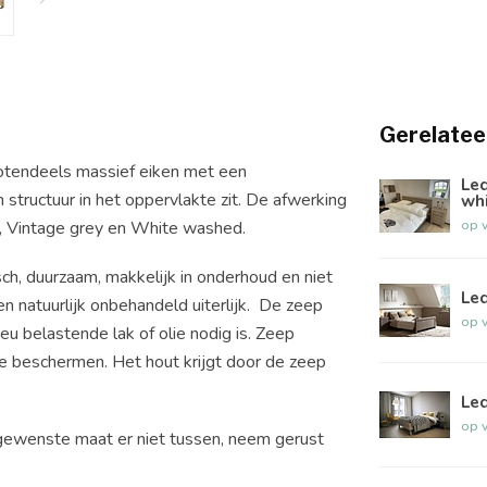
Gerelatee
rotendeels massief eiken met een
Le
 structuur in het oppervlakte zit. De afwerking
whi
op 
e, Vintage grey en White washed.
h, duurzaam, makkelijk in onderhoud en niet
Led
n natuurlijk onbehandeld uiterlijk. De zeep
op 
eu belastende lak of olie nodig is. Zeep
e beschermen. Het hout krijgt door de zeep
Led
op 
e gewenste maat er niet tussen, neem gerust