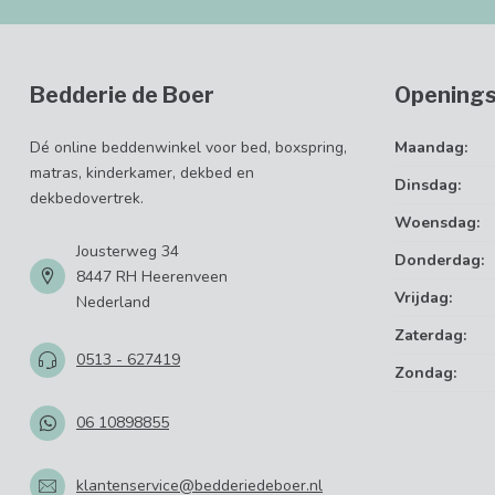
Bedderie de Boer
Openings
Dé online beddenwinkel voor bed, boxspring,
Maandag:
matras, kinderkamer, dekbed en
Dinsdag:
dekbedovertrek.
Woensdag:
Jousterweg 34
Donderdag:
8447 RH Heerenveen
Vrijdag:
Nederland
Zaterdag:
0513 - 627419
Zondag:
06 10898855
klantenservice@bedderiedeboer.nl