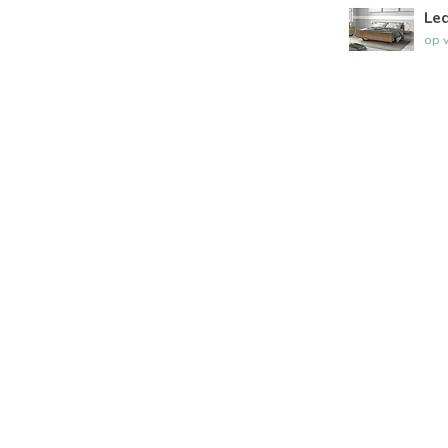
Led
op 