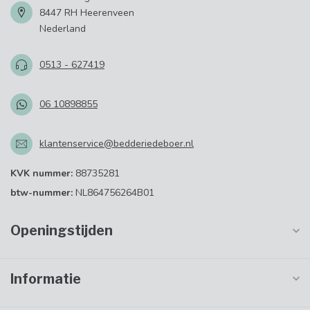
8447 RH Heerenveen
Nederland
0513 - 627419
06 10898855
klantenservice@bedderiedeboer.nl
KVK nummer:
88735281
btw-nummer:
NL864756264B01
Openingstijden
Informatie