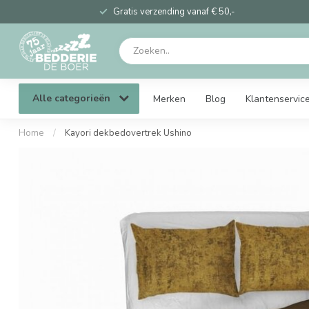
Gratis verzending vanaf € 50,-
Alle categorieën
Merken
Blog
Klantenservic
Home
/
Kayori dekbedovertrek Ushino