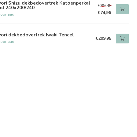
ori Shizu dekbedovertrek Katoenperkal
€99,95
nd 240x200/240
€74,96
voorraad
ori dekbedovertrek Iwaki Tencel
€209,95
voorraad