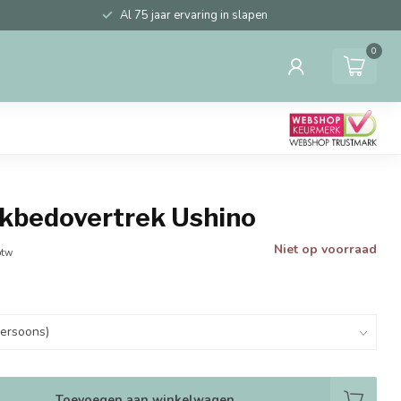
Al 75 jaar ervaring in slapen
0
ekbedovertrek Ushino
Niet op voorraad
btw
Toevoegen aan winkelwagen