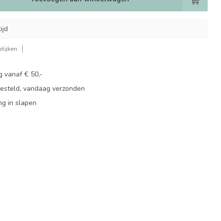
ijd
lijken
g vanaf € 50,-
besteld, vandaag verzonden
ng in slapen