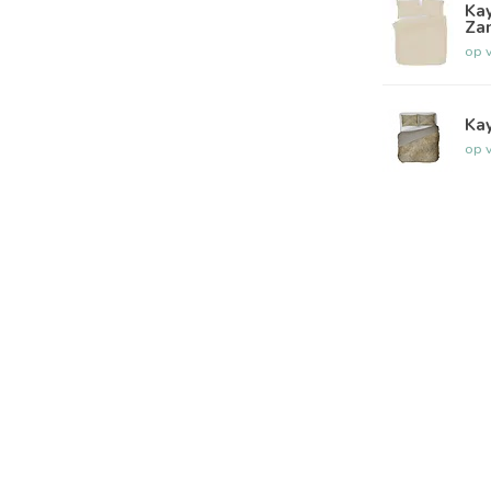
Kay
Za
op 
Kay
op 