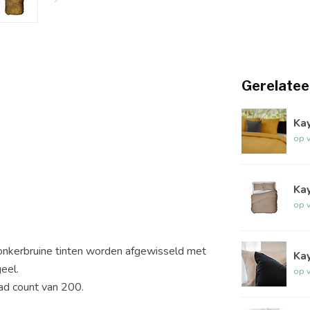
Gerelatee
Ka
op 
Kay
op 
donkerbruine tinten worden afgewisseld met
Kay
eel.
op 
ad count van 200.