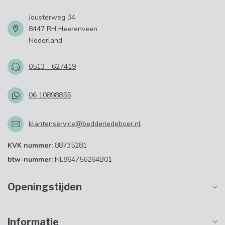
Jousterweg 34
8447 RH Heerenveen
Nederland
0513 - 627419
06 10898855
klantenservice@bedderiedeboer.nl
KVK nummer:
88735281
btw-nummer:
NL864756264B01
Openingstijden
Informatie