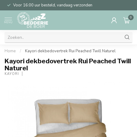
Voor 16:00 uur besteld, vandaag verzonden
0
MENU
Home
/
Kayori dekbedovertrek Rui Peached Twill Naturel
Kayori dekbedovertrek Rui Peached Twill
Naturel
KAYORI