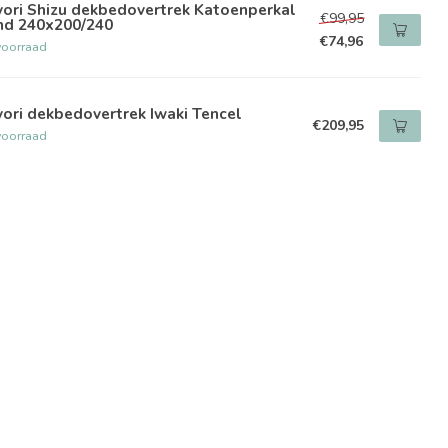
ori Shizu dekbedovertrek Katoenperkal
€99,95
nd 240x200/240
€74,96
voorraad
ori dekbedovertrek Iwaki Tencel
€209,95
voorraad