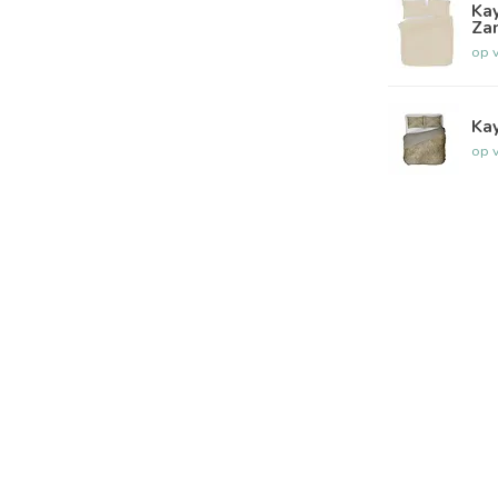
Kay
Za
op 
Kay
op 