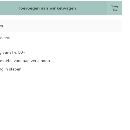
Toevoegen aan winkelwagen
en
lijken
g vanaf € 50,-
besteld, vandaag verzonden
ng in slapen