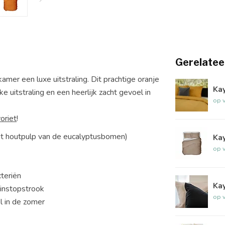
Gerelatee
mer een luxe uitstraling. Dit prachtige oranje
Ka
 uitstraling en een heerlijk zacht gevoel in
op 
voriet
!
uit houtpulp van de eucalyptusbomen)
Kay
op 
cteriën
Kay
instopstrook
op 
l in de zomer