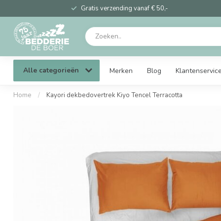
Gratis verzending vanaf € 50,-
Alle categorieën
Merken
Blog
Klantenservic
Home
/
Kayori dekbedovertrek Kiyo Tencel Terracotta