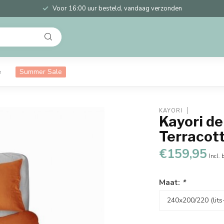
Voor 16:00 uur besteld, vandaag verzonden
e
Summer Sale
KAYORI
Kayori d
Terracot
€159,95
Incl. 
Maat:
*