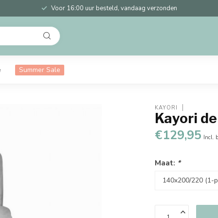
Voor 16:00 uur besteld, vandaag verzonden
e
Summer Sale
KAYORI
Kayori de
€129,95
Incl. 
Maat:
*