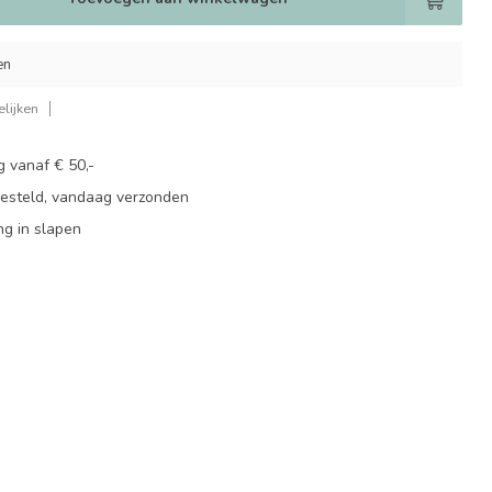
en
lijken
g vanaf € 50,-
besteld, vandaag verzonden
ng in slapen