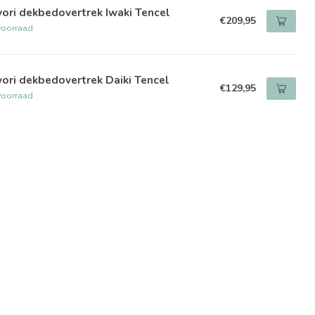
ori dekbedovertrek Iwaki Tencel
€209,95
voorraad
ori dekbedovertrek Daiki Tencel
€129,95
voorraad