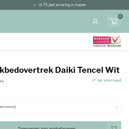
Al 75 jaar ervaring in slapen
0
kbedovertrek Daiki Tencel Wit
op voorraad
btw
Toevoegen aan winkelwagen