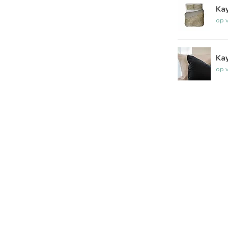
Kay
op 
Kay
op 