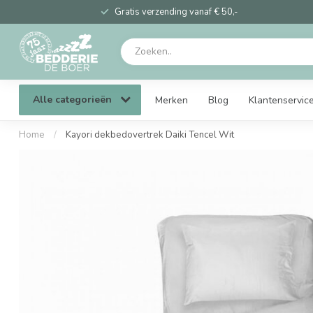
Gratis verzending vanaf € 50,-
Alle categorieën
Merken
Blog
Klantenservic
Home
/
Kayori dekbedovertrek Daiki Tencel Wit