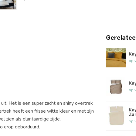
Gerelatee
Ka
op 
Kay
op 
uit. Het is een super zacht en shiny overtrek
Kay
trek heeft een frisse witte kleur en met zijn
Za
 zien als plantaardige zijde.
op 
go erop geborduurd.