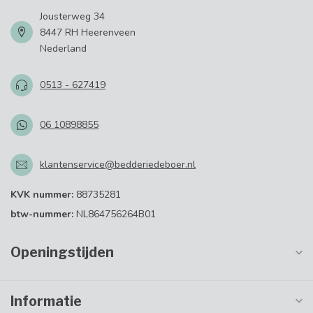
Jousterweg 34
8447 RH Heerenveen
Nederland
0513 - 627419
06 10898855
klantenservice@bedderiedeboer.nl
KVK nummer:
88735281
btw-nummer:
NL864756264B01
Openingstijden
Informatie