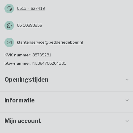
0513 - 627419
06 10898855
klantenservice@bedderiedeboer.nl
KVK nummer:
88735281
btw-nummer:
NL864756264B01
Openingstijden
Informatie
Mijn account