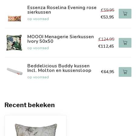
Essenza Roselina Evening rose
€59,95
sierkussen
€53,95
op voorraad
MOOOI Menagerie Sierkussen
€124,95
Ivory 50x50
€112,45
op voorraad
Beddelicious Buddy kussen
Incl. Molton en kussensloop
€64,95
op voorraad
Recent bekeken