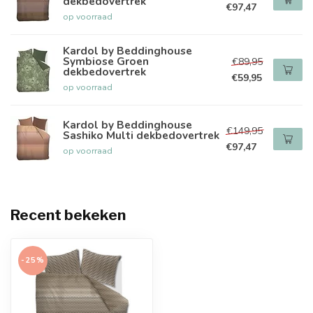
dekbedovertrek
€97,47
op voorraad
Kardol by Beddinghouse
Symbiose Groen
€89,95
dekbedovertrek
€59,95
op voorraad
Kardol by Beddinghouse
€149,95
Sashiko Multi dekbedovertrek
€97,47
op voorraad
Recent bekeken
-25%