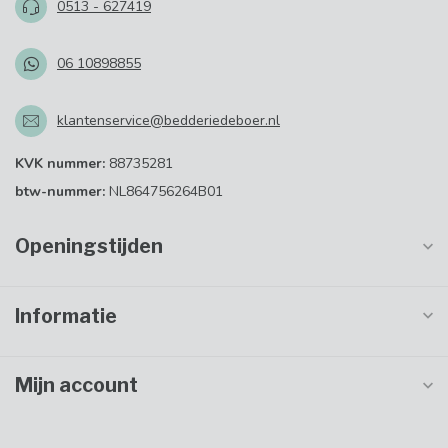
0513 - 627419
06 10898855
klantenservice@bedderiedeboer.nl
KVK nummer:
88735281
btw-nummer:
NL864756264B01
Openingstijden
Informatie
Mijn account