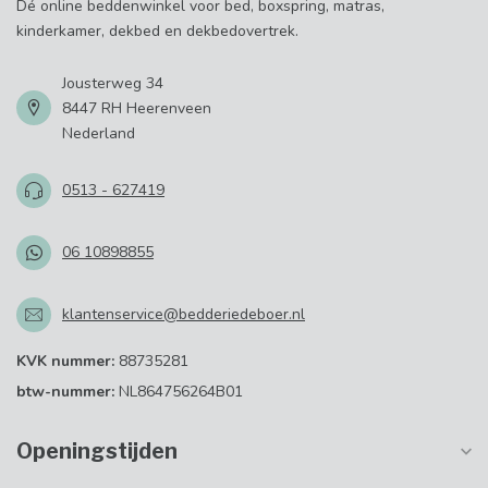
Dé online beddenwinkel voor bed, boxspring, matras,
kinderkamer, dekbed en dekbedovertrek.
Jousterweg 34
8447 RH Heerenveen
Nederland
0513 - 627419
06 10898855
klantenservice@bedderiedeboer.nl
KVK nummer:
88735281
btw-nummer:
NL864756264B01
Openingstijden