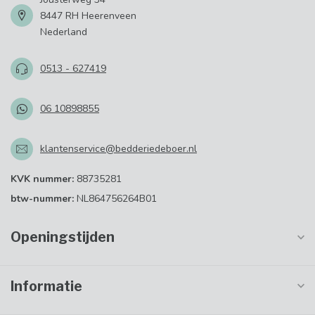
8447 RH Heerenveen
Nederland
0513 - 627419
06 10898855
klantenservice@bedderiedeboer.nl
KVK nummer:
88735281
btw-nummer:
NL864756264B01
Openingstijden
Informatie