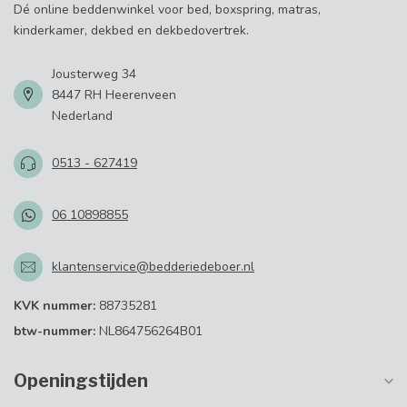
Dé online beddenwinkel voor bed, boxspring, matras,
kinderkamer, dekbed en dekbedovertrek.
Jousterweg 34
8447 RH Heerenveen
Nederland
0513 - 627419
06 10898855
klantenservice@bedderiedeboer.nl
KVK nummer:
88735281
btw-nummer:
NL864756264B01
Openingstijden