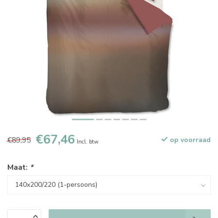
€67,46
€89,95
op voorraad
Incl. btw
Maat:
*