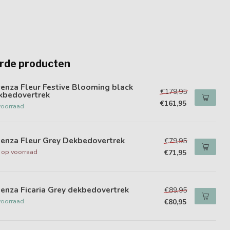
rde producten
enza Fleur Festive Blooming black
€179,95
kbedovertrek
€161,95
voorraad
senza Fleur Grey Dekbedovertrek
€79,95
t op voorraad
€71,95
enza Ficaria Grey dekbedovertrek
€89,95
voorraad
€80,95