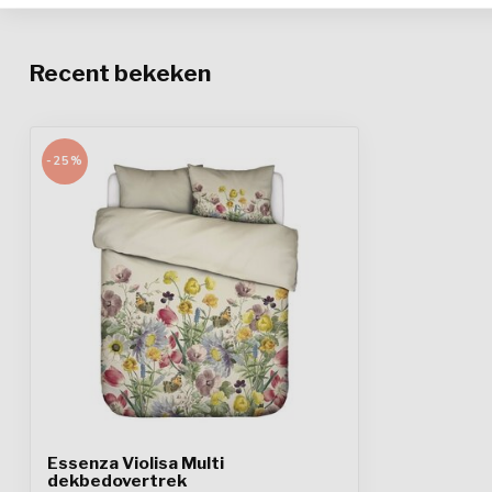
Recent bekeken
-25%
Essenza Violisa Multi
dekbedovertrek