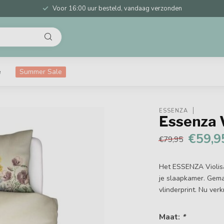
Voor 16:00 uur besteld, vandaag verzonden
e
Summer Sale
ESSENZA
Essenza V
€59,9
€79,95
Het ESSENZA Violis
je slaapkamer. Gema
vlinderprint. Nu verk
Maat:
*