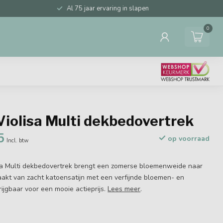
Al 75 jaar ervaring in slapen
0
iolisa Multi dekbedovertrek
5
op voorraad
Incl. btw
a Multi dekbedovertrek brengt een zomerse bloemenweide naar
akt van zacht katoensatijn met een verfijnde bloemen- en
rijgbaar voor een mooie actieprijs.
Lees meer
.