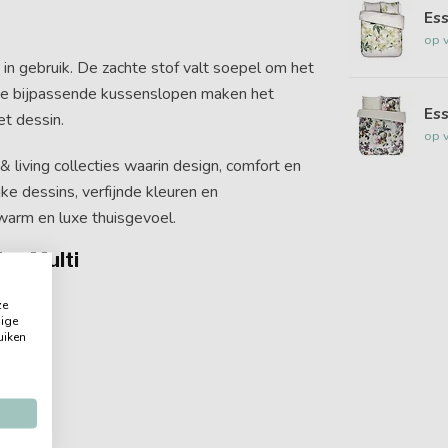
Es
op 
h in gebruik. De zachte stof valt soepel om het
 De bijpassende kussenslopen maken het
Ess
et dessin.
op 
living collecties waarin design, comfort en
e dessins, verfijnde kleuren en
warm en luxe thuisgevoel.
sa Multi
ze
dige
uiken
lectie.