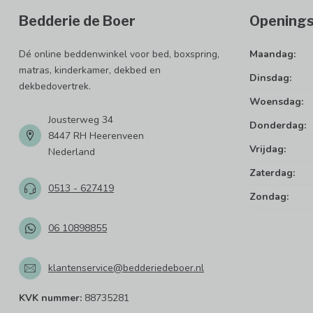
Bedderie de Boer
Openings
Dé online beddenwinkel voor bed, boxspring,
Maandag:
matras, kinderkamer, dekbed en
Dinsdag:
dekbedovertrek.
Woensdag:
Jousterweg 34
Donderdag:
8447 RH Heerenveen
Vrijdag:
Nederland
Zaterdag:
0513 - 627419
Zondag:
06 10898855
klantenservice@bedderiedeboer.nl
KVK nummer:
88735281