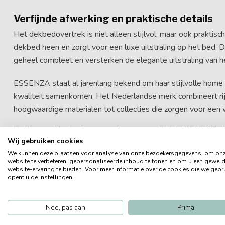
Verfijnde afwerking en praktische details
Het dekbedovertrek is niet alleen stijlvol, maar ook praktisc
dekbed heen en zorgt voor een luxe uitstraling op het bed.
geheel compleet en versterken de elegante uitstraling van h
ESSENZA staat al jarenlang bekend om haar stijlvolle home & 
kwaliteit samenkomen. Het Nederlandse merk combineert rijk
hoogwaardige materialen tot collecties die zorgen voor een 
Belangrijkste kenmerken van ESSENZA Violi
Wij gebruiken cookies
Gemaakt van soepel en zacht katoensatijn
We kunnen deze plaatsen voor analyse van onze bezoekersgegevens, om on
Handgeschilderd dessin met bloemen en vlinders
website te verbeteren, gepersonaliseerde inhoud te tonen en om u een gewel
website-ervaring te bieden. Voor meer informatie over de cookies die we gebr
Luxe uitstraling door subtiele satijnglans
opent u de instellingen.
Ademend en comfortabel slaapmateriaal
Creëert een rustige en sfeervolle slaapkamer
Nee, pas aan
Prima
Ontdek ook de andere stijlvolle dessins uit de
ESSENZA
col