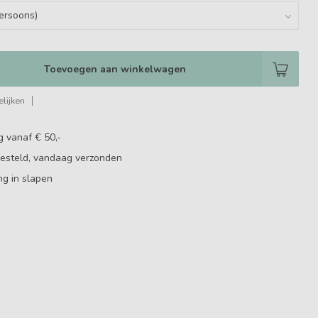
Toevoegen aan winkelwagen
lijken
g vanaf € 50,-
besteld, vandaag verzonden
ng in slapen