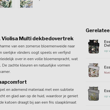
Gerelatee
Violisa Multi dekbedovertrek
Ess
De
 charme van een zomerse bloemenweide naar
op 
ierlijke vlinders oogt speels en verfijnd
eleidelijk over in een volle bloemenpracht, wat
 De zachte kleuren en natuurlijke vormen
Es
pkamer.
Nie
slaapcomfort
oepel en ademend materiaal met een subtiele
Ess
acht en glad aan op de huid, waardoor je geniet
op 
 katoen draagt bij aan een fris slaapklimaat