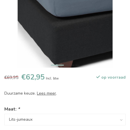
€62,95
€69,95
op voorraad
Incl. btw
Duurzame keuze.
Lees meer
.
Maat:
*