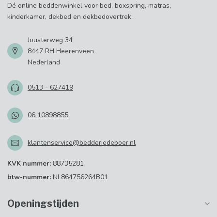
Dé online beddenwinkel voor bed, boxspring, matras,
kinderkamer, dekbed en dekbedovertrek.
Jousterweg 34
8447 RH Heerenveen
Nederland
0513 - 627419
06 10898855
klantenservice@bedderiedeboer.nl
KVK nummer:
88735281
btw-nummer:
NL864756264B01
Openingstijden