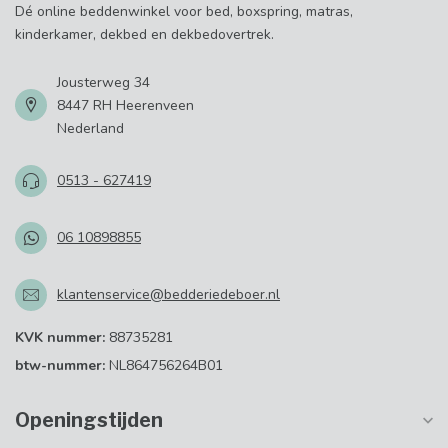
Dé online beddenwinkel voor bed, boxspring, matras,
kinderkamer, dekbed en dekbedovertrek.
Jousterweg 34
8447 RH Heerenveen
Nederland
0513 - 627419
06 10898855
klantenservice@bedderiedeboer.nl
KVK nummer:
88735281
btw-nummer:
NL864756264B01
Openingstijden