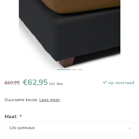
€62,95
€69,95
op voorraad
Incl. btw
Duurzame keuze.
Lees meer
.
Maat:
*