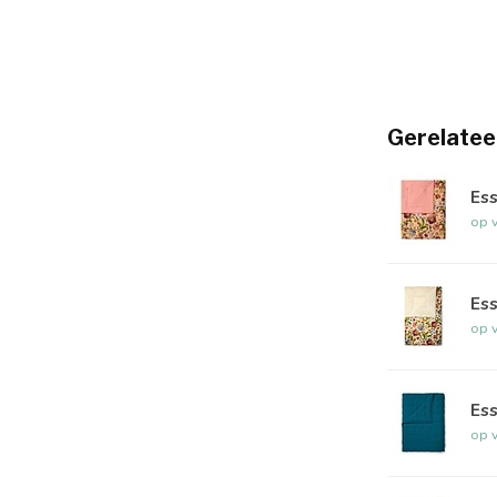
Gerelatee
Ess
op 
Ess
op 
Es
op 