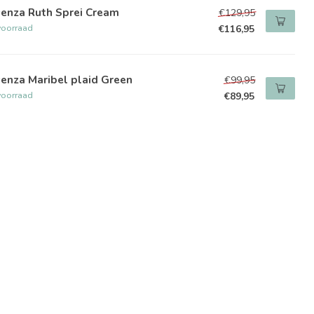
senza Ruth Sprei Cream
€129,95
voorraad
€116,95
enza Maribel plaid Green
€99,95
voorraad
€89,95