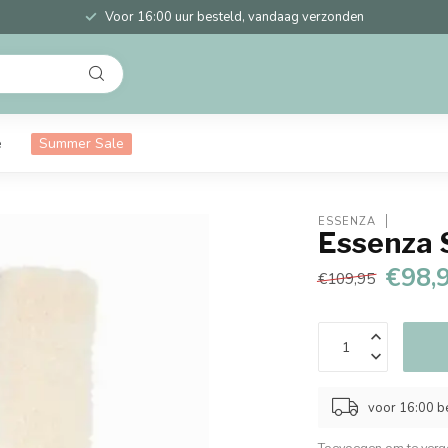
Voor 16:00 uur besteld, vandaag verzonden
e
Summer Sale
ESSENZA
Essenza S
€98,
€109,95
voor 16:00 b
Toevoegen om te verge