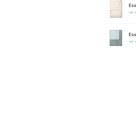
Es
op 
Ess
op 