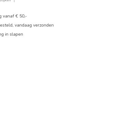
g vanaf € 50,-
besteld, vandaag verzonden
ng in slapen