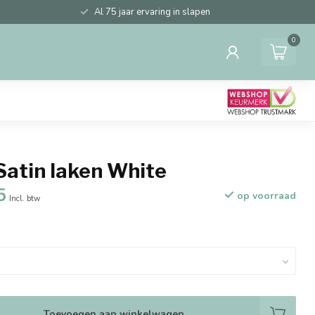
Al 75 jaar ervaring in slapen
0
Satin laken White
5
op voorraad
Incl. btw
Toevoegen aan winkelwagen