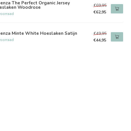
enza The Perfect Organic Jersey
€69,95
eslaken Woodrose
€62,95
voorraad
enza Minte White Hoeslaken Satijn
€49,95
voorraad
€44,95