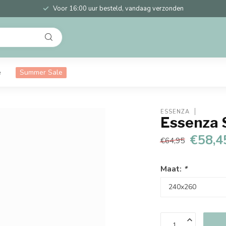
Voor 16:00 uur besteld, vandaag verzonden
e
Summer Sale
ESSENZA
Essenza 
€58,4
€64,95
Maat:
*