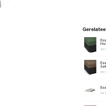
Gerelatee
Ess
Ho
op 
Es
Sat
op 
Es
op 