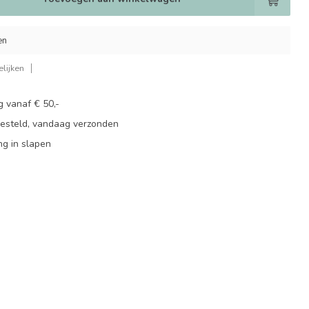
en
lijken
g vanaf € 50,-
besteld, vandaag verzonden
ng in slapen