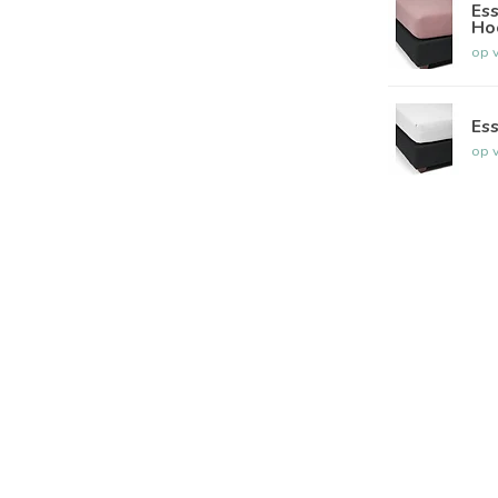
Ess
Ho
op 
Ess
op 