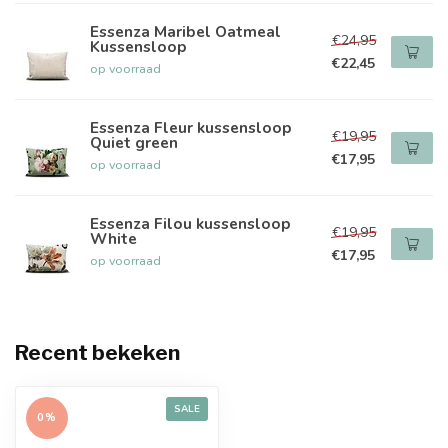
Essenza Maribel Oatmeal
€24,95
Kussensloop
€22,45
op voorraad
Essenza Fleur kussensloop
€19,95
Quiet green
€17,95
op voorraad
Essenza Filou kussensloop
€19,95
White
€17,95
op voorraad
Recent bekeken
SALE
0%