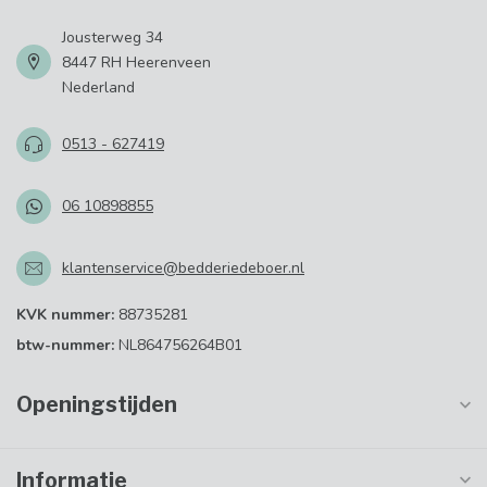
Jousterweg 34
8447 RH Heerenveen
Nederland
0513 - 627419
06 10898855
klantenservice@bedderiedeboer.nl
KVK nummer:
88735281
btw-nummer:
NL864756264B01
Openingstijden
Informatie