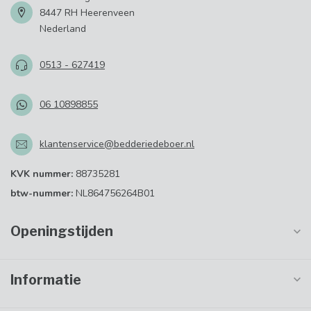
8447 RH Heerenveen
Nederland
0513 - 627419
06 10898855
klantenservice@bedderiedeboer.nl
KVK nummer:
88735281
btw-nummer:
NL864756264B01
Openingstijden
Informatie