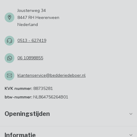
Jousterweg 34
8447 RH Heerenveen
Nederland
0513 - 627419
06 10898855
klantenservice@bedderiedeboer.nl
KVK nummer:
88735281
btw-nummer:
NL864756264B01
Openingstijden
Informatie