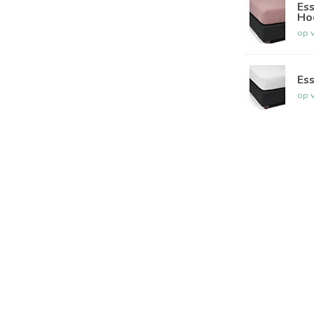
Ess
Ho
op 
Ess
op 