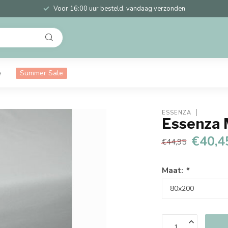
Voor 16:00 uur besteld, vandaag verzonden
e
Summer Sale
ESSENZA
Essenza 
€40,4
€44,95
Maat:
*