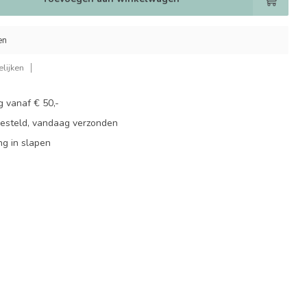
en
lijken
g vanaf € 50,-
besteld, vandaag verzonden
ng in slapen