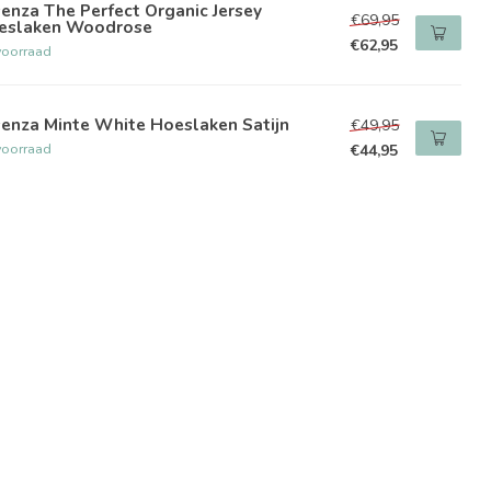
enza The Perfect Organic Jersey
€69,95
eslaken Woodrose
€62,95
voorraad
enza Minte White Hoeslaken Satijn
€49,95
voorraad
€44,95