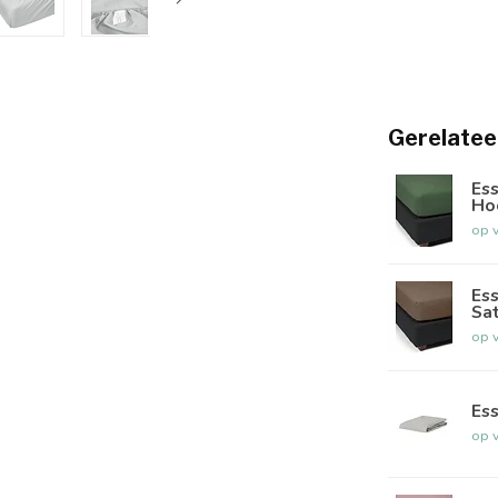
Gerelatee
Ess
Ho
op 
Es
Sat
op 
Es
op 