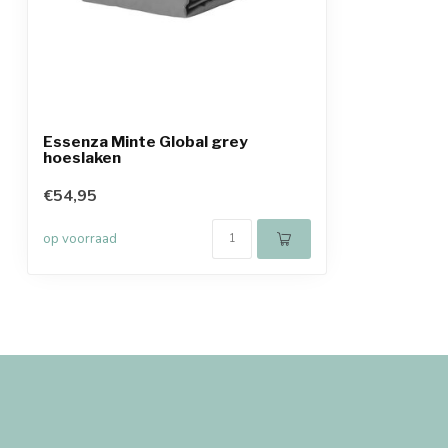
Essenza Minte Global grey
hoeslaken
€54,95
op voorraad