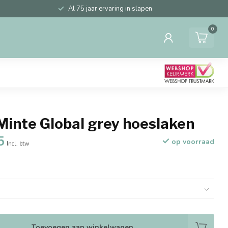
Al 75 jaar ervaring in slapen
0
Minte Global grey hoeslaken
5
op voorraad
Incl. btw
Toevoegen aan winkelwagen