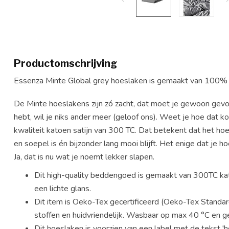
Productomschrijving
Essenza Minte Global grey hoeslaken is gemaakt van 100%
De Minte hoeslakens zijn zó zacht, dat moet je gewoon gevo
hebt, wil je niks ander meer (geloof ons). Weet je hoe dat 
kwaliteit katoen satijn van 300 TC. Dat betekent dat het hoe
en soepel is én bijzonder lang mooi blijft. Het enige dat je ho
Ja, dat is nu wat je noemt lekker slapen.
Dit high-quality beddengoed is gemaakt van 300TC kato
een lichte glans.
Dit item is Oeko-Tex gecertificeerd (Oeko-Tex Standar
stoffen en huidvriendelijk. Wasbaar op max 40 °C en g
Dit hoeslaken is voorzien van een label met de tekst 'h