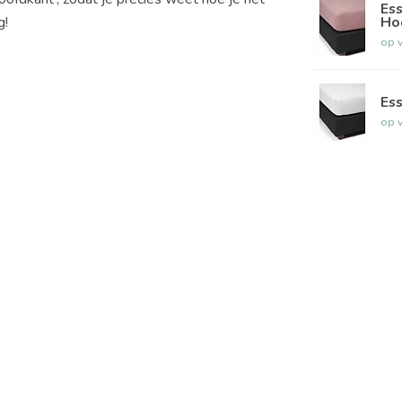
Ess
g!
Ho
op 
Ess
op 