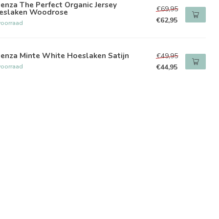
enza The Perfect Organic Jersey
€69,95
eslaken Woodrose
€62,95
voorraad
enza Minte White Hoeslaken Satijn
€49,95
voorraad
€44,95