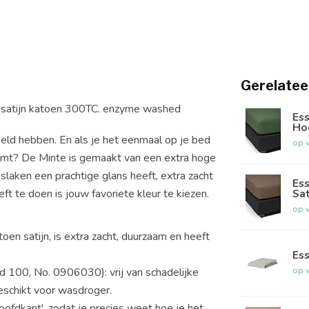
Gerelatee
 satijn katoen 300TC. enzyme washed
Ess
Ho
eld hebben. En als je het eenmaal op je bed
op 
komt? De Minte is gemaakt van een extra hoge
slaken een prachtige glans heeft, extra zacht
Es
Sat
eft te doen is jouw favoriete kleur te kiezen.
op 
en satijn, is extra zacht, duurzaam en heeft
Es
op 
d 100, No. 0906030): vrij van schadelijke
eschikt voor wasdroger.
oofdkant', zodat je precies weet hoe je het