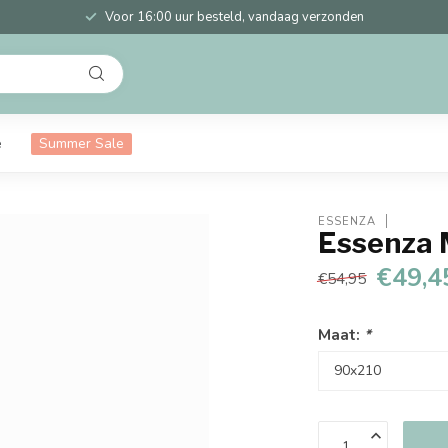
Voor 16:00 uur besteld, vandaag verzonden
e
Summer Sale
ESSENZA
Essenza 
€49,4
€54,95
Maat:
*