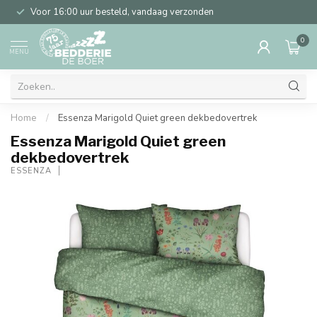
Voor 16:00 uur besteld, vandaag verzonden
0
MENU
Home
/
Essenza Marigold Quiet green dekbedovertrek
Essenza Marigold Quiet green
dekbedovertrek
ESSENZA