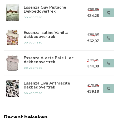
Essenza Guy Pistache
€69,95
Dekbedovertrek
€34,28
op voorraad
Essenza Isaline Vanilla
€89,95
dekbedovertrek
€62,07
op voorraad
Essenza Aleste Pale lilac
€89,95
dekbedovertrek
€44,08
op voorraad
Essenza Liva Anthracite
€79,95
dekbedovertrek
€39,18
op voorraad
Recent bekeken