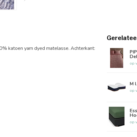
Gerelatee
00% katoen yarn dyed matelasse. Achterkant:
PIP
De
op 
M l
op 
Ess
Ho
op 