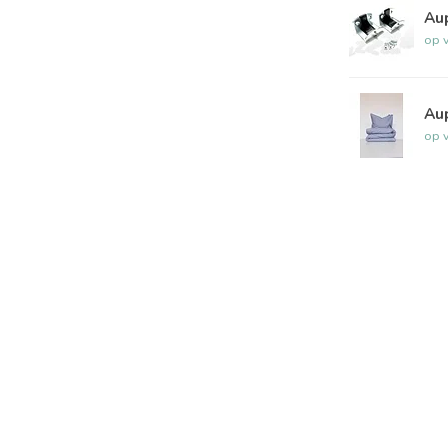
Au
op 
Au
op 