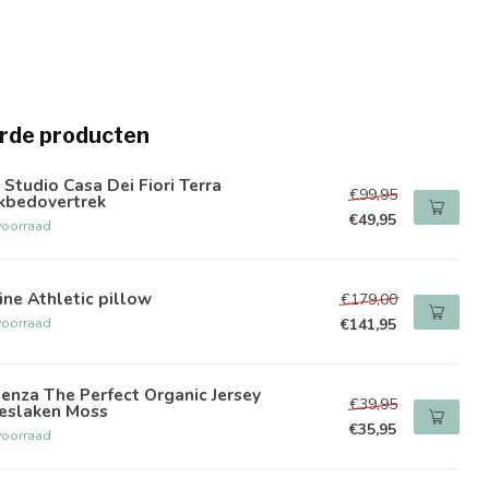
rde producten
 Studio Casa Dei Fiori Terra
€99,95
kbedovertrek
€49,95
voorraad
ine Athletic pillow
€179,00
voorraad
€141,95
enza The Perfect Organic Jersey
€39,95
eslaken Moss
€35,95
voorraad