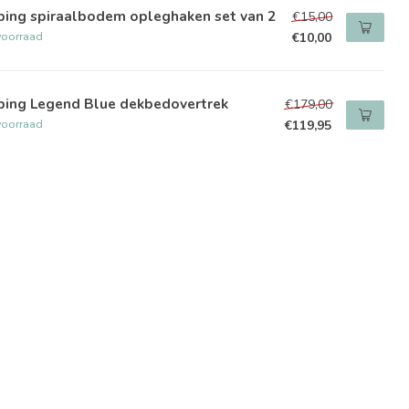
ping spiraalbodem opleghaken set van 2
€15,00
voorraad
€10,00
ping Legend Blue dekbedovertrek
€179,00
voorraad
€119,95