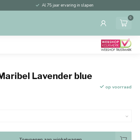
Al 75 jaar ervaring in slapen
0
Maribel Lavender blue
op voorraad
Toevoegen aan winkelwagen