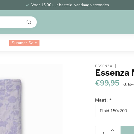
Voor 16:00 uur besteld, vandaag verzonden
e
Summer Sale
ESSENZA
Essenza 
€99,95
Incl. btw
Maat:
*