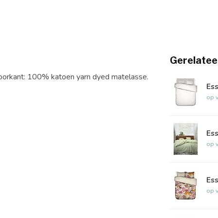
Gerelatee
Voorkant: 100% katoen yarn dyed matelasse.
Es
op 
Es
op 
Ess
op 