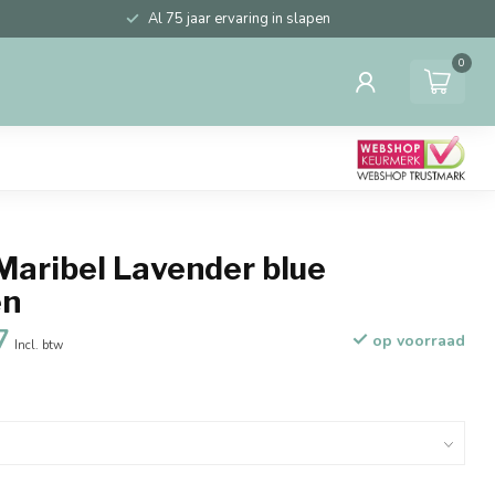
Al 75 jaar ervaring in slapen
0
Maribel Lavender blue
en
7
op voorraad
Incl. btw