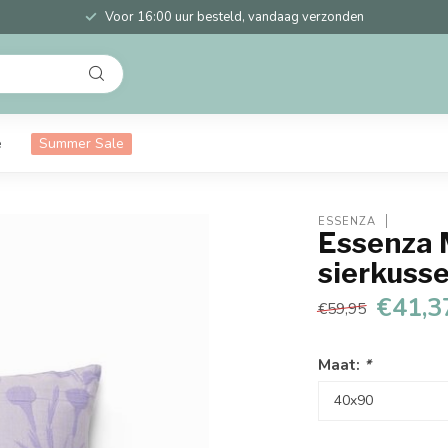
Voor 16:00 uur besteld, vandaag verzonden
e
Summer Sale
ESSENZA
Essenza 
sierkuss
€41,3
€59,95
Maat:
*