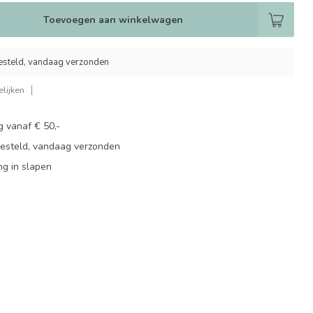
Toevoegen aan winkelwagen
esteld, vandaag verzonden
lijken
g vanaf € 50,-
besteld, vandaag verzonden
ng in slapen