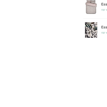
Ess
op 
Ess
op 