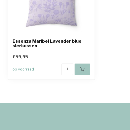
Essenza Maribel Lavender blue
sierkussen
€59,95
op voorraad