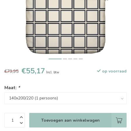
€55,17
€79,95
op voorraad
Incl. btw
Maat:
*
Toevoegen aan winkelwagen