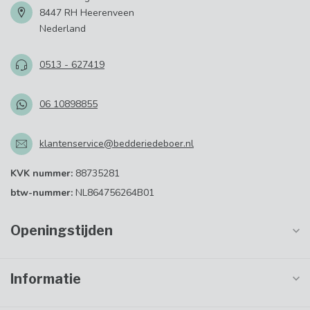
8447 RH Heerenveen
Nederland
0513 - 627419
06 10898855
klantenservice@bedderiedeboer.nl
KVK nummer:
88735281
btw-nummer:
NL864756264B01
Openingstijden
Informatie