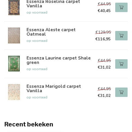
Essenza Roselina carpet
€44,95
Vanilla
€40,45
op voorraad
Essenza Aleste carpet
€129,95
Oatmeal
€116,95
op voorraad
Essenza Laurine carpet Shale
€44,95
green
€31,02
op voorraad
Essenza Marigold carpet
€44,95
Vanilla
€31,02
op voorraad
Recent bekeken