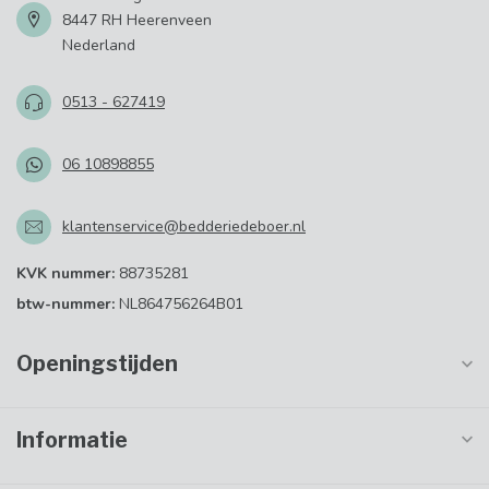
8447 RH Heerenveen
Nederland
0513 - 627419
06 10898855
klantenservice@bedderiedeboer.nl
KVK nummer:
88735281
btw-nummer:
NL864756264B01
Openingstijden
Informatie