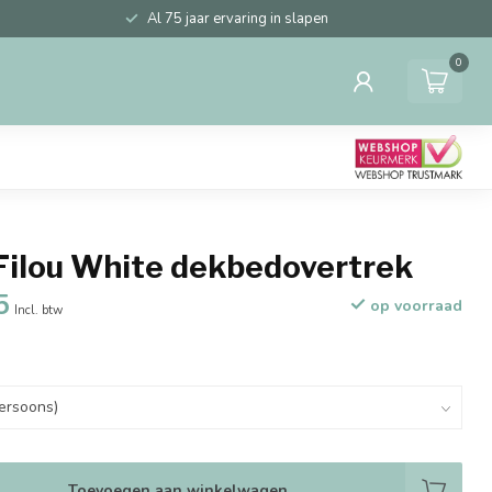
Al 75 jaar ervaring in slapen
0
Filou White dekbedovertrek
5
op voorraad
Incl. btw
Toevoegen aan winkelwagen