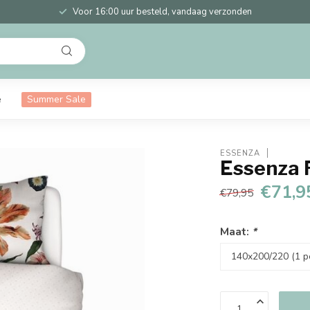
Voor 16:00 uur besteld, vandaag verzonden
e
Summer Sale
ESSENZA
Essenza 
€71,9
€79,95
Maat:
*