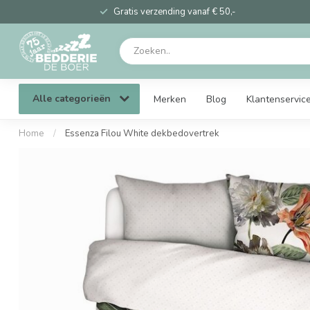
Gratis verzending vanaf € 50,-
Alle categorieën
Merken
Blog
Klantenservic
Home
/
Essenza Filou White dekbedovertrek