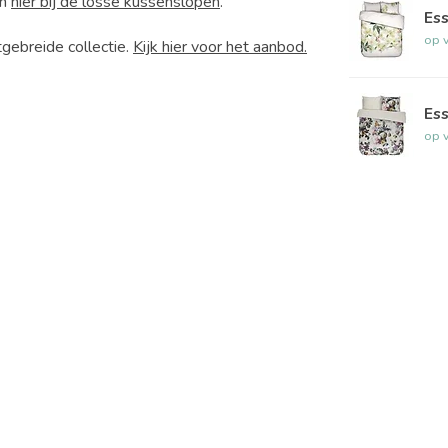
an
hier bij de losse kussenslopen
.
Es
op 
tgebreide collectie.
Kijk hier voor het aanbod.
Ess
op 