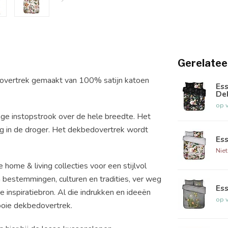
Gerelatee
dovertrek gemaakt van 100% satijn katoen
Ess
De
op 
ge instopstrook over de hele breedte. Het
 in de droger. Het dekbedovertrek wordt
Es
Nie
home & living collecties voor een stijlvol
in bestemmingen, culturen en tradities, ver weg
Ess
ke inspiratiebron. Al die indrukken en ideeën
op 
ooie dekbedovertrek.