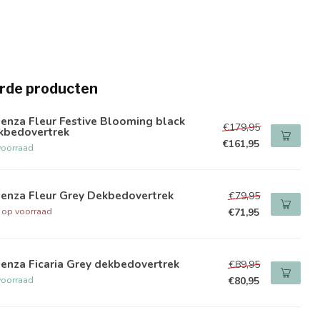
rde producten
enza Fleur Festive Blooming black
€179,95
kbedovertrek
€161,95
voorraad
senza Fleur Grey Dekbedovertrek
€79,95
t op voorraad
€71,95
enza Ficaria Grey dekbedovertrek
€89,95
voorraad
€80,95