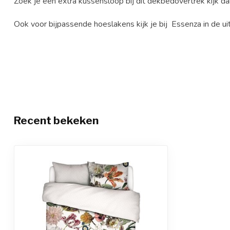
Zoek je een extra kussensloop bij dit dekbedovertrek kijk d
Ook voor bijpassende hoeslakens kijk je bij Essenza in de ui
Recent bekeken