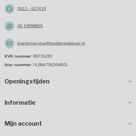
0513 - 627419
06 10898855
klantenservice@bedderiedeboer.nl
KVK nummer:
88735281
btw-nummer:
NL864756264B01
Openingstijden
Informatie
Mijn account