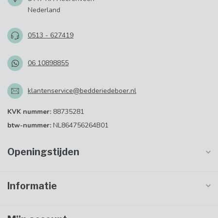
Nederland
0513 - 627419
06 10898855
klantenservice@bedderiedeboer.nl
KVK nummer:
88735281
btw-nummer:
NL864756264B01
Openingstijden
Informatie