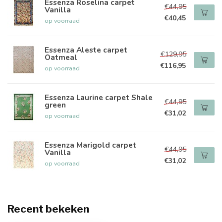
Essenza Roselina carpet
€44,95
Vanilla
€40,45
op voorraad
Essenza Aleste carpet
€129,95
Oatmeal
€116,95
op voorraad
Essenza Laurine carpet Shale
€44,95
green
€31,02
op voorraad
Essenza Marigold carpet
€44,95
Vanilla
€31,02
op voorraad
Recent bekeken