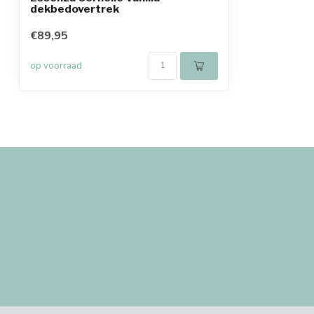
dekbedovertrek
€89,95
op voorraad