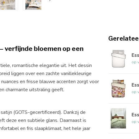
Gerelatee
– verfijnde bloemen op een
Es
op 
iele, romantische elegantie uit. Het dessin
reid liggen over een zachte vanillekleurige
a nuances en frisse blauwe accenten zorgt voor
Ess
n charmante uitstraling geeft.
op 
atijn (GOTS-gecertificeerd). Dankzij de
Es
eft deze een subtiele glans. Daarnaast is
op 
rtabel en fris slaapklimaat, het hele jaar