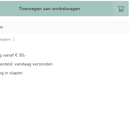
Toevoegen aan winkelwagen
en
lijken
g vanaf € 50,-
besteld, vandaag verzonden
ng in slapen