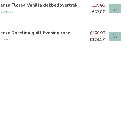
enza Florea Vanilla dekbedovertrek
€89,95
voorraad
€62,07
enza Roselina quilt Evening rose
€179,95
voorraad
€124,17