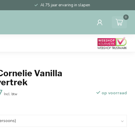
Al 75 jaar ervaring in slapen
0
ornelie Vanilla
ertrek
7
op voorraad
Incl. btw