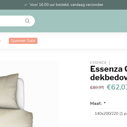
Voor 16:00 uur besteld, vandaag verzonden
e
Summer Sale
ESSENZA
Essenza C
dekbedov
€62,0
€89,95
Maat:
*