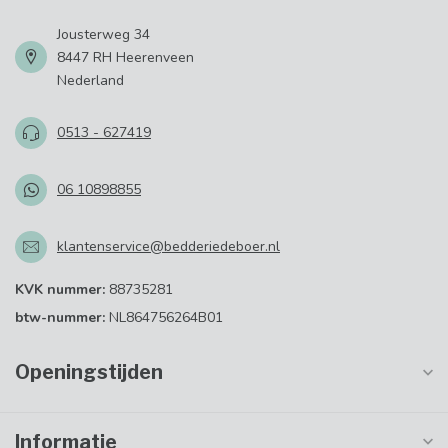
Jousterweg 34
8447 RH Heerenveen
Nederland
0513 - 627419
06 10898855
klantenservice@bedderiedeboer.nl
KVK nummer:
88735281
btw-nummer:
NL864756264B01
Openingstijden
Informatie