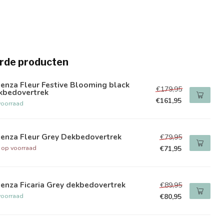
rde producten
enza Fleur Festive Blooming black
€179,95
kbedovertrek
€161,95
voorraad
senza Fleur Grey Dekbedovertrek
€79,95
t op voorraad
€71,95
enza Ficaria Grey dekbedovertrek
€89,95
voorraad
€80,95