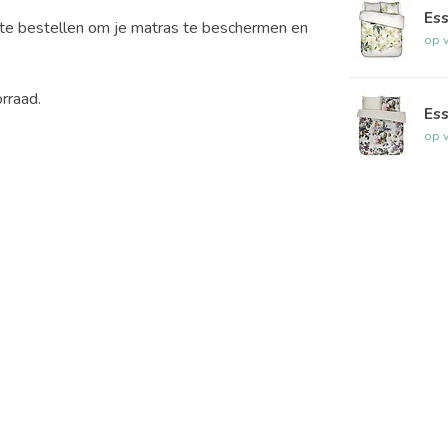
Es
te bestellen om je matras te beschermen en
op 
rraad.
Ess
op 