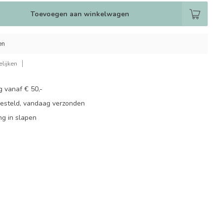
Toevoegen aan winkelwagen
en
lijken
g vanaf € 50,-
besteld, vandaag verzonden
ng in slapen