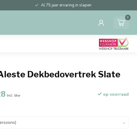
Al 75 jaar ervaring in slapen
0
Aleste Dekbedovertrek Slate
28
op voorraad
Incl. btw