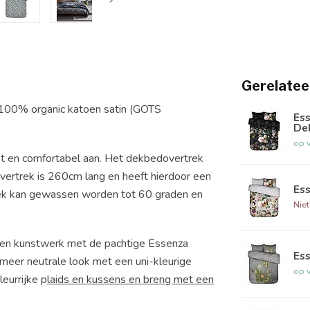
Gerelatee
100% organic katoen satin (GOTS
Ess
De
op 
cht en comfortabel aan. Het dekbedovertrek
ertrek is 260cm lang en heeft hierdoor een
Es
rek kan gewassen worden tot 60 graden en
Nie
een kunstwerk met de pachtige Essenza
Ess
meer neutrale look met een uni-kleurige
op 
eurrijke p
laids en kussens en breng met een