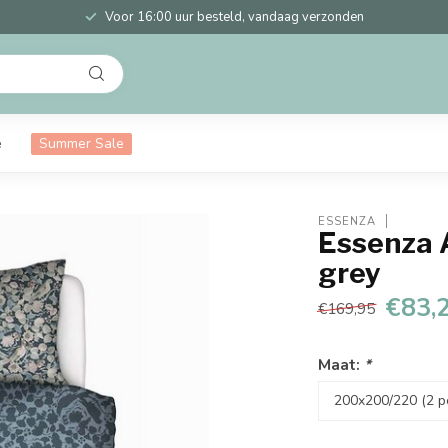
Voor 16:00 uur besteld, vandaag verzonden
e
Summer Sale
ESSENZA
Essenza 
grey
€83,
€169,95
Maat:
*