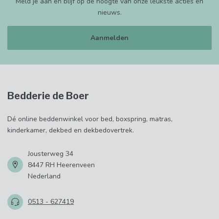
Meld je aan en blijf op de hoogte van onze leukste acties en
nieuws.
Aanmelden
Bedderie de Boer
Dé online beddenwinkel voor bed, boxspring, matras,
kinderkamer, dekbed en dekbedovertrek.
Jousterweg 34
8447 RH Heerenveen
Nederland
0513 - 627419