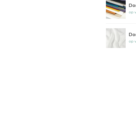
Do
op 
Do
op 