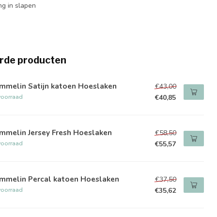
ng in slapen
rde producten
mmelin Satijn katoen Hoeslaken
€43,00
voorraad
€40,85
mmelin Jersey Fresh Hoeslaken
€58,50
voorraad
€55,57
mmelin Percal katoen Hoeslaken
€37,50
voorraad
€35,62