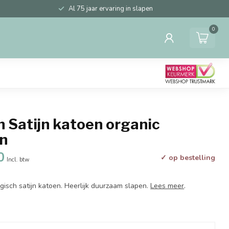
Al 75 jaar ervaring in slapen
0
 Satijn katoen organic
n
0
✓ op bestelling
Incl. btw
gisch satijn katoen. Heerlijk duurzaam slapen.
Lees meer
.