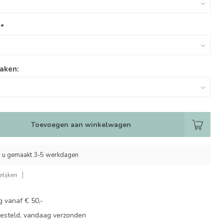
*
aken:
Toevoegen aan winkelwagen
 u gemaakt 3-5 werkdagen
lijken
g vanaf € 50,-
besteld, vandaag verzonden