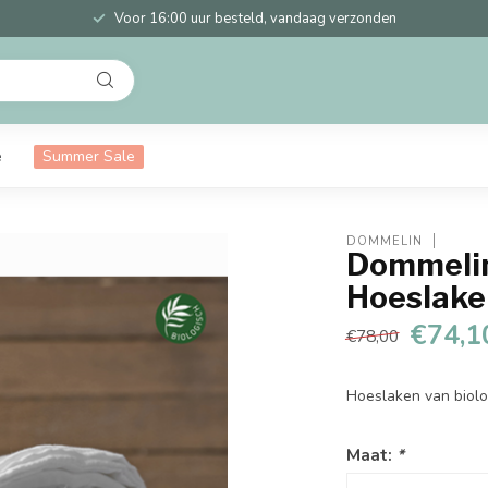
Voor 16:00 uur besteld, vandaag verzonden
e
Summer Sale
DOMMELIN
Dommelin
Hoeslake
€74,1
€78,00
Hoeslaken van biolo
Maat:
*