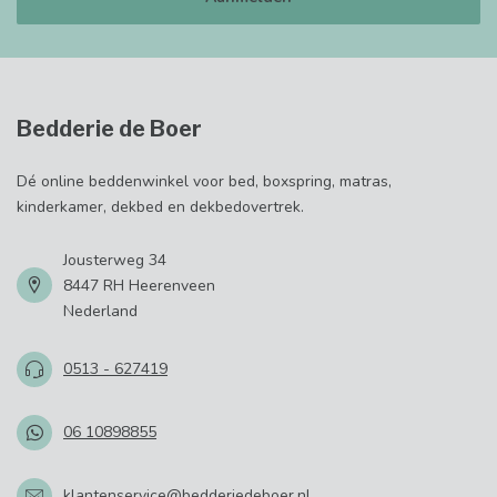
Bedderie de Boer
Dé online beddenwinkel voor bed, boxspring, matras,
kinderkamer, dekbed en dekbedovertrek.
Jousterweg 34
8447 RH Heerenveen
Nederland
0513 - 627419
06 10898855
klantenservice@bedderiedeboer.nl