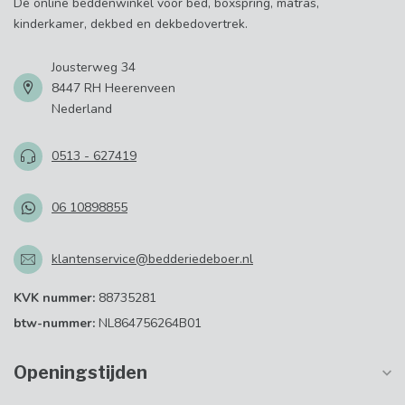
Dé online beddenwinkel voor bed, boxspring, matras,
kinderkamer, dekbed en dekbedovertrek.
Jousterweg 34
8447 RH Heerenveen
Nederland
0513 - 627419
06 10898855
klantenservice@bedderiedeboer.nl
KVK nummer:
88735281
btw-nummer:
NL864756264B01
Openingstijden