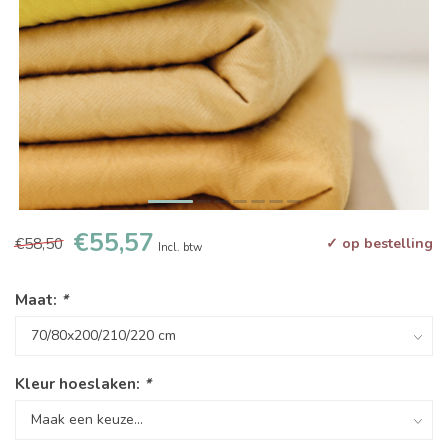
€55,57
€58,50
✓ op bestelling
Incl. btw
Maat:
*
Kleur hoeslaken:
*