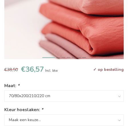
€36,57
€38,50
✓ op bestelling
Incl. btw
Maat:
*
Kleur hoeslaken:
*