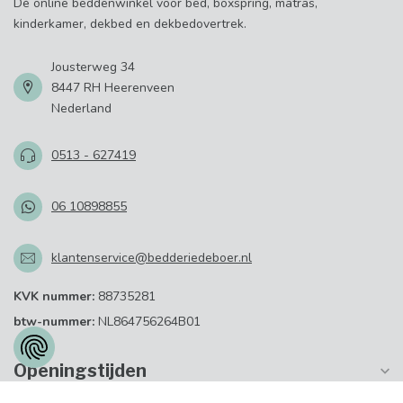
Dé online beddenwinkel voor bed, boxspring, matras,
kinderkamer, dekbed en dekbedovertrek.
Jousterweg 34
8447 RH Heerenveen
Nederland
0513 - 627419
06 10898855
klantenservice@bedderiedeboer.nl
KVK nummer:
88735281
btw-nummer:
NL864756264B01
Openingstijden